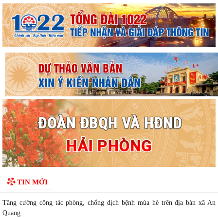
HỌC TẠI CÁC CƠ SỞ GIÁO DỤC MẦM NON, TIỂU HỌC...
LUẬT TRÍ TUỆ NHÂN TẠO
TĂNG CƯỜNG CÔNG TÁC PHÒNG, CHỐNG THIÊN TAI TRONG
MÙA MƯA BÃO
“Ngày hội toàn dân bảo vệ an ninh Tổ quốc” năm 2026 trên địa bàn xã An
Quang
XÃ AN QUANG TỔ CHỨC PHIÊN HỌP LẦN THỨ II BAN ĐẠI DIỆN
HỘI ĐỒNG QUẢN TRỊ NGÂN HÀNG CHÍNH SÁCH XÃ HỘI
"SMART HẢI PHÒNG - CÔNG DÂN THÔNG MINH, THÀNH PHỐ
MẠNH MẼ"
Báo cáo công tác cải cách hành chính 6 tháng đầu năm 2026, nhiệm vụ 6
TIN MỚI
tháng cuối năm 2026
Tăng cường công tác phòng, chống dịch bệnh mùa hè trên địa bàn xã An
Quang