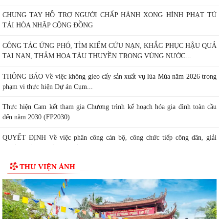
CHUNG TAY HỖ TRỢ NGƯỜI CHẤP HÀNH XONG HÌNH PHẠT TÙ
TÁI HÒA NHẬP CỘNG ĐỒNG
CÔNG TÁC ỨNG PHÓ, TÌM KIẾM CỨU NẠN, KHẮC PHỤC HẬU QUẢ
TAI NẠN, THẢM HỌA TÀU THUYỀN TRONG VÙNG NƯỚC...
THÔNG BÁO Về việc không gieo cấy sản xuất vụ lúa Mùa năm 2026 trong
phạm vi thực hiện Dự án Cụm...
Thực hiện Cam kết tham gia Chương trình kế hoạch hóa gia đình toàn cầu
đến năm 2030 (FP2030)
QUYẾT ĐỊNH Về việc phân công cán bộ, công chức tiếp công dân, giải
quyết khiếu nại, tố cáo, kiến...
THƯ VIỆN ẢNH
THÔNG BÁO Lịch tiếp công dân định kỳ của Chủ tịch Ủy ban nhân dân xã
6 tháng cuối năm 2026
QUYẾT ĐỊNH Về việc ban hành Quy chế Tiếp công dân, tiếp nhận và xử lý
đơn khiếu nại, tố...