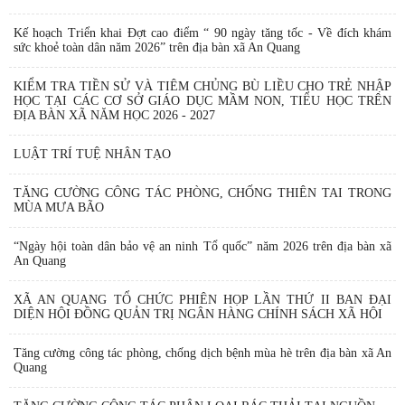
Kế hoạch Triển khai Đợt cao điểm “ 90 ngày tăng tốc - Về đích khám
sức khoẻ toàn dân năm 2026” trên địa bàn xã An Quang
KIỂM TRA TIỀN SỬ VÀ TIÊM CHỦNG BÙ LIỀU CHO TRẺ NHẬP
HỌC TẠI CÁC CƠ SỞ GIÁO DỤC MẦM NON, TIỂU HỌC TRÊN
ĐỊA BÀN XÃ NĂM HỌC 2026 - 2027
LUẬT TRÍ TUỆ NHÂN TẠO
TĂNG CƯỜNG CÔNG TÁC PHÒNG, CHỐNG THIÊN TAI TRONG
MÙA MƯA BÃO
“Ngày hội toàn dân bảo vệ an ninh Tổ quốc” năm 2026 trên địa bàn xã
An Quang
XÃ AN QUANG TỔ CHỨC PHIÊN HỌP LẦN THỨ II BAN ĐẠI
DIỆN HỘI ĐỒNG QUẢN TRỊ NGÂN HÀNG CHÍNH SÁCH XÃ HỘI
Tăng cường công tác phòng, chống dịch bệnh mùa hè trên địa bàn xã An
Quang