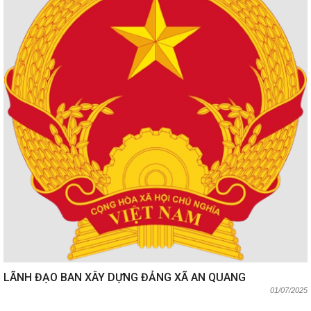
LÃNH ĐẠO BAN XÂY DỰNG ĐẢNG XÃ AN QUANG
01/07/2025