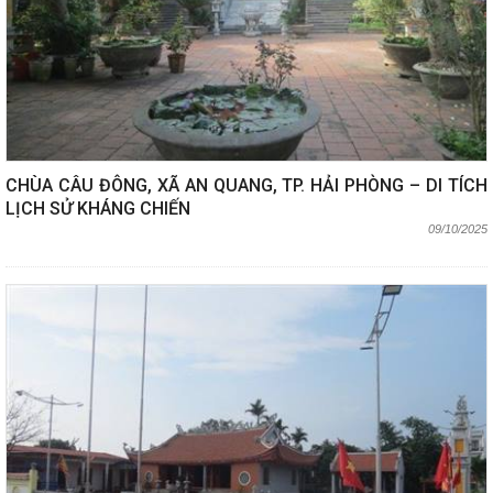
CHÙA CÂU ĐÔNG, XÃ AN QUANG, TP. HẢI PHÒNG – DI TÍCH
LỊCH SỬ KHÁNG CHIẾN
09/10/2025