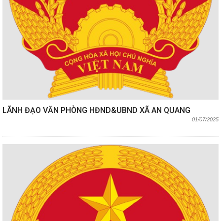
LÃNH ĐẠO VĂN PHÒNG HĐND&UBND XÃ AN QUANG
01/07/2025