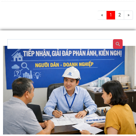
«
1
2
»