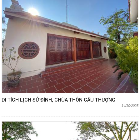
DI TÍCH LỊCH SỬ ĐÌNH, CHÙA THÔN CÂU THƯỢNG
14/10/2025