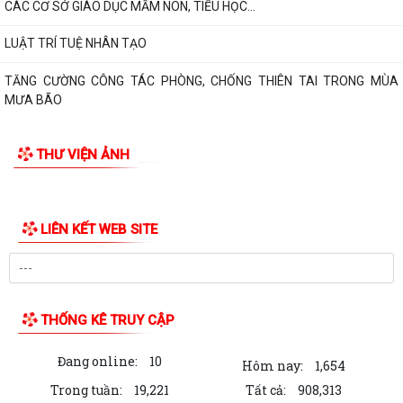
CÁC CƠ SỞ GIÁO DỤC MẦM NON, TIỂU HỌC...
LUẬT TRÍ TUỆ NHÂN TẠO
TĂNG CƯỜNG CÔNG TÁC PHÒNG, CHỐNG THIÊN TAI TRONG MÙA
MƯA BÃO
THƯ VIỆN ẢNH