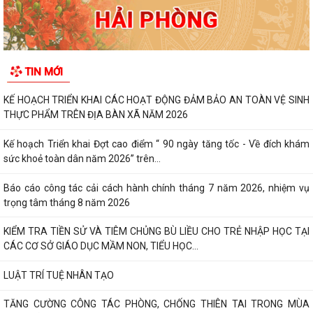
TIN MỚI
KẾ HOẠCH TRIỂN KHAI CÁC HOẠT ĐỘNG ĐẢM BẢO AN TOÀN VỆ SINH
THỰC PHẨM TRÊN ĐỊA BÀN XÃ NĂM 2026
Kế hoạch Triển khai Đợt cao điểm “ 90 ngày tăng tốc - Về đích khám
sức khoẻ toàn dân năm 2026” trên...
Báo cáo công tác cải cách hành chính tháng 7 năm 2026, nhiệm vụ
trọng tâm tháng 8 năm 2026
KIỂM TRA TIỀN SỬ VÀ TIÊM CHỦNG BÙ LIỀU CHO TRẺ NHẬP HỌC TẠI
CÁC CƠ SỞ GIÁO DỤC MẦM NON, TIỂU HỌC...
LUẬT TRÍ TUỆ NHÂN TẠO
TĂNG CƯỜNG CÔNG TÁC PHÒNG, CHỐNG THIÊN TAI TRONG MÙA