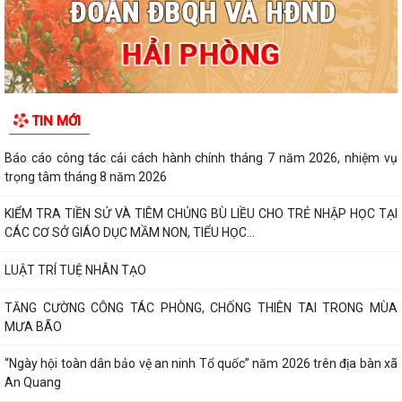
TIN MỚI
Báo cáo công tác cải cách hành chính tháng 7 năm 2026, nhiệm vụ
trọng tâm tháng 8 năm 2026
KIỂM TRA TIỀN SỬ VÀ TIÊM CHỦNG BÙ LIỀU CHO TRẺ NHẬP HỌC TẠI
CÁC CƠ SỞ GIÁO DỤC MẦM NON, TIỂU HỌC...
LUẬT TRÍ TUỆ NHÂN TẠO
TĂNG CƯỜNG CÔNG TÁC PHÒNG, CHỐNG THIÊN TAI TRONG MÙA
MƯA BÃO
“Ngày hội toàn dân bảo vệ an ninh Tổ quốc” năm 2026 trên địa bàn xã
An Quang