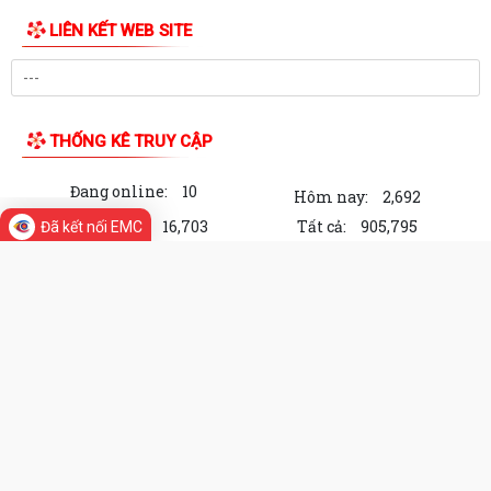
LIÊN KẾT WEB SITE
THỐNG KÊ TRUY CẬP
Đang online:
10
Hôm nay:
2,692
Trong tuần:
16,703
Tất cả:
905,795
Đã kết nối EMC
Cổng Thông tin điện tử Xã An Quang,
thành phố Hải Phòng
Chịu trách nhiệm về nội dung: Chủ tịch Uỷ ban nhân
dân Xã An Quang
Địa chỉ: Xã An Quang, thành phố Hải Phòng
Điện thoại: Đang cập nhật
Email:
Đang cập nhật