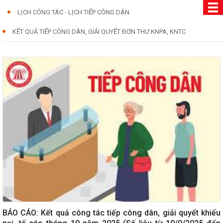
LỊCH CÔNG TÁC - LỊCH TIẾP CÔNG DÂN
KẾT QUẢ TIẾP CÔNG DÂN, GIẢI QUYẾT ĐƠN THƯ KNPA, KNTC
BÁO CÁO: Kết quả công tác tiếp công dân, giải quyết khiếu