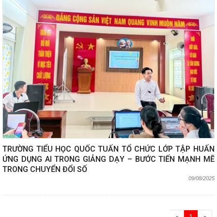
TRƯỜNG TIỂU HỌC QUỐC TUẤN TỔ CHỨC LỚP TẬP HUẤN
ỨNG DỤNG AI TRONG GIẢNG DẠY – BƯỚC TIẾN MẠNH MẼ
TRONG CHUYỂN ĐỔI SỐ
09/08/2025
«
1
»