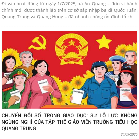
Đi vào hoạt động từ ngày 1/7/2025, xã An Quang – đơn vị hành
chính mới được thành lập trên cơ sở sáp nhập ba xã Quốc Tuấn,
Quang Trung và Quang Hưng – đã nhanh chóng ổn định tổ chức
bộ máy, bắt tay triển khai đồng bộ các nhiệm vụ phát triển kinh
tế - xã hội, trong đó cải cách hành chính và chuyển đổi số được
xác định là khâu đột phá, tạo nền tảng cho bộ máy chính quyền
hoạt động chuyên nghiệp, hiệu quả, hướng đến phục vụ người
dân và doanh nghiệp tốt hơn.
CHUYỂN ĐỔI SỐ TRONG GIÁO DỤC: SỰ LỖ LỰC KHÔNG
NGỪNG NGHỈ CỦA TẬP THỂ GIÁO VIÊN TRƯỜNG TIỂU HỌC
QUANG TRUNG
24/09/2025