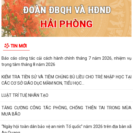
TIN MỚI
Báo cáo công tác cải cách hành chính tháng 7 năm 2026, nhiệm vụ
trọng tâm tháng 8 năm 2026
KIỂM TRA TIỀN SỬ VÀ TIÊM CHỦNG BÙ LIỀU CHO TRẺ NHẬP HỌC TẠI
CÁC CƠ SỞ GIÁO DỤC MẦM NON, TIỂU HỌC...
LUẬT TRÍ TUỆ NHÂN TẠO
TĂNG CƯỜNG CÔNG TÁC PHÒNG, CHỐNG THIÊN TAI TRONG MÙA
MƯA BÃO
“Ngày hội toàn dân bảo vệ an ninh Tổ quốc” năm 2026 trên địa bàn xã
An Quang