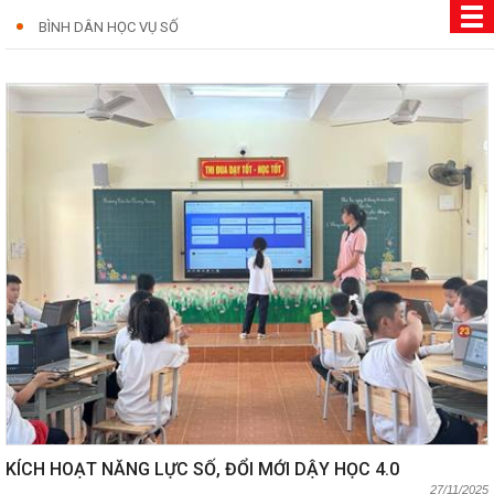
BÌNH DÂN HỌC VỤ SỐ
KÍCH HOẠT NĂNG LỰC SỐ, ĐỔI MỚI DẬY HỌC 4.0
27/11/2025