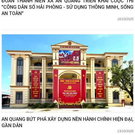
ĐOÀN THANH NIÊN XÃ AN QUANG TRIỂN KHAI CUỘC THI
"CÔNG DÂN SỐ HẢI PHÒNG - SỬ DỤNG THÔNG MINH, SỐNG
AN TOÀN"
16/10/2025
AN QUANG BỨT PHÁ XÂY DỰNG NỀN HÀNH CHÍNH HIỆN ĐẠI,
GẦN DÂN
13/10/2025