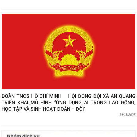
ĐOÀN TNCS HỒ CHÍ MINH – HỘI ĐỒNG ĐỘI XÃ AN QUANG
TRIỂN KHAI MÔ HÌNH “ỨNG DỤNG AI TRONG LAO ĐỘNG,
HỌC TẬP VÀ SINH HOẠT ĐOÀN – ĐỘI”
14/11/2025