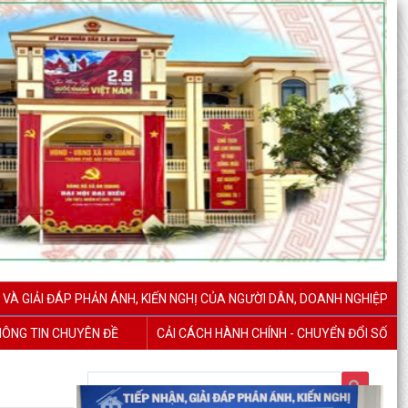
 VÀ GIẢI ĐÁP PHẢN ÁNH, KIẾN NGHỊ CỦA NGƯỜI DÂN, DOANH NGHIỆP
ÔNG TIN CHUYÊN ĐỀ
CẢI CÁCH HÀNH CHÍNH - CHUYỂN ĐỔI SỐ
Báo cáo công tác cải cách hành chính tháng 7