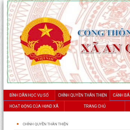
BÌNH DÂN HỌC VỤ SỐ
CHÍNH QUYỀN THÂN THIỆN
CẢNH BÁ
HOẠT ĐỘNG CỦA HĐND XÃ
TRANG CHỦ
CHÍNH QUYỀN THÂN THIỆN