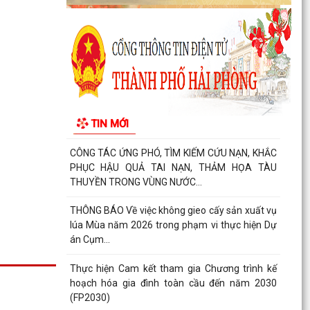
Báo cáo công tác cải cách hành chính 6 tháng
đầu năm 2026, nhiệm vụ 6 tháng cuối năm
2026
Tăng cường công tác phòng, chống dịch bệnh
mùa hè trên địa bàn xã An Quang
CHUNG TAY HỖ TRỢ NGƯỜI CHẤP HÀNH XONG
TIN MỚI
HÌNH PHẠT TÙ TÁI HÒA NHẬP CỘNG ĐỒNG
CÔNG TÁC ỨNG PHÓ, TÌM KIẾM CỨU NẠN, KHẮC
PHỤC HẬU QUẢ TAI NẠN, THẢM HỌA TÀU
THUYỀN TRONG VÙNG NƯỚC...
THÔNG BÁO Về việc không gieo cấy sản xuất vụ
lúa Mùa năm 2026 trong phạm vi thực hiện Dự
án Cụm...
Thực hiện Cam kết tham gia Chương trình kế
hoạch hóa gia đình toàn cầu đến năm 2030
(FP2030)