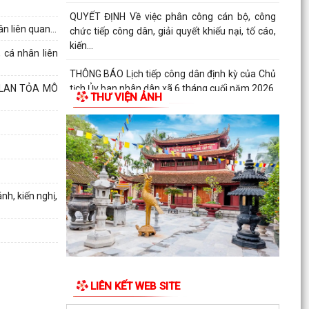
QUYẾT ĐỊNH Về việc phân công cán bộ, công
n liên quan...
chức tiếp công dân, giải quyết khiếu nại, tố cáo,
kiến...
 cá nhân liên
THÔNG BÁO Lịch tiếp công dân định kỳ của Chủ
 LAN TỎA MÔ
tịch Ủy ban nhân dân xã 6 tháng cuối năm 2026
THƯ VIỆN ẢNH
QUYẾT ĐỊNH Về việc ban hành Quy chế Tiếp
công dân, tiếp nhận và xử lý đơn khiếu nại, tố...
QUYẾT ĐỊNH: Ban hành Nội quy tiếp công dân
tại Trụ sở Ủy ban nhân dân xã An Quang
h, kiến nghị,
Quy định số 132-QĐ/TW của Bộ Chính trị và Kế
hoạch số 69-KH/TU, ngày 12/6/2026 của Ban
Thường vụ...
Quy định số 178-QĐ/TW của Bộ Chính trị và Kế
hoạch số 66-KH/TU, ngày 08/6/2026 của Ban
LIÊN KẾT WEB SITE
Thường vụ...