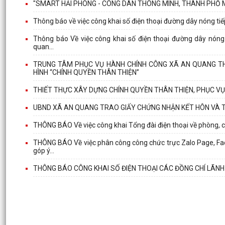
"SMART HẢI PHÒNG - CÔNG DÂN THÔNG MINH, THÀNH PHỐ 
Thông báo về việc công khai số điện thoại đường dây nóng tiếp 
Thông báo Về việc công khai số điện thoại đường dây nóng t
quan...
TRUNG TÂM PHỤC VỤ HÀNH CHÍNH CÔNG XÃ AN QUANG THỰ
HÌNH “CHÍNH QUYỀN THÂN THIỆN”
THIẾT THỰC XÂY DỰNG CHÍNH QUYỀN THÂN THIỆN, PHỤC V
UBND XÃ AN QUANG TRAO GIẤY CHỨNG NHẬN KẾT HÔN VÀ 
THÔNG BÁO Về việc công khai Tổng đài điện thoại về phòng, 
THÔNG BÁO Về việc phân công công chức trực Zalo Page, Face
góp ý...
THÔNG BÁO CÔNG KHAI SỐ ĐIỆN THOẠI CÁC ĐỒNG CHÍ LÃNH