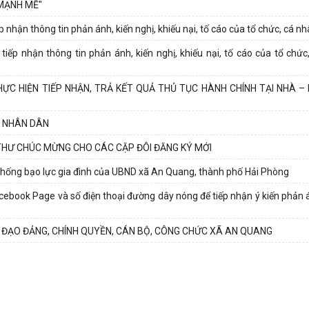
MẠNH MẼ"
nhận thông tin phản ánh, kiến nghị, khiếu nại, tố cáo của tổ chức, cá nhâ
iếp nhận thông tin phản ánh, kiến nghị, khiếu nại, tố cáo của tổ chức,
C HIỆN TIẾP NHẬN, TRẢ KẾT QUẢ THỦ TỤC HÀNH CHÍNH TẠI NHÀ –
Ụ NHÂN DÂN
THƯ CHÚC MỪNG CHO CÁC CẶP ĐÔI ĐĂNG KÝ MỚI
chống bạo lực gia đình của UBND xã An Quang, thành phố Hải Phòng
book Page và số điện thoại đường dây nóng để tiếp nhận ý kiến phản án
 ĐẠO ĐẢNG, CHÍNH QUYỀN, CÁN BỘ, CÔNG CHỨC XÃ AN QUANG