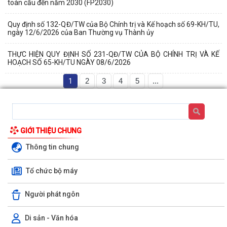
toàn cầu đến năm 2030 (FP2030)
Quy định số 132-QĐ/TW của Bộ Chính trị và Kế hoạch số 69-KH/TU,
ngày 12/6/2026 của Ban Thường vụ Thành ủy
THỰC HIỆN QUY ĐỊNH SỐ 231-QĐ/TW CỦA BỘ CHÍNH TRỊ VÀ KẾ
HOẠCH SỐ 65-KH/TU NGÀY 08/6/2026
1
2
3
4
5
...
GIỚI THIỆU CHUNG
Thông tin chung
Báo cáo công tác cải cách hành chính tháng 7 năm 2026, nhiệm vụ
Tổ chức bộ máy
trọng tâm tháng 8 năm 2026
KIỂM TRA TIỀN SỬ VÀ TIÊM CHỦNG BÙ LIỀU CHO TRẺ NHẬP HỌC TẠI
Người phát ngôn
CÁC CƠ SỞ GIÁO DỤC MẦM NON, TIỂU HỌC...
Di sản - Văn hóa
LUẬT TRÍ TUỆ NHÂN TẠO