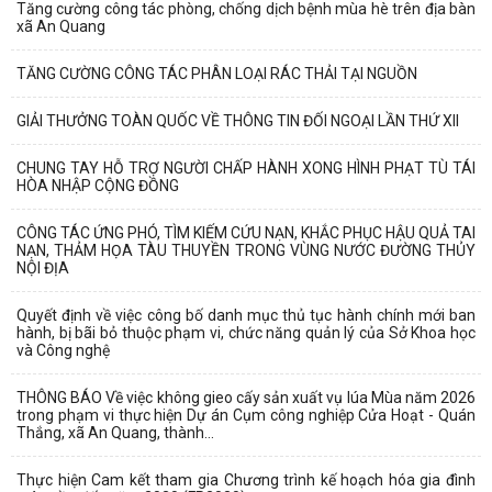
Tăng cường công tác phòng, chống dịch bệnh mùa hè trên địa bàn
xã An Quang
TĂNG CƯỜNG CÔNG TÁC PHÂN LOẠI RÁC THẢI TẠI NGUỒN
GIẢI THƯỞNG TOÀN QUỐC VỀ THÔNG TIN ĐỐI NGOẠI LẦN THỨ XII
CHUNG TAY HỖ TRỢ NGƯỜI CHẤP HÀNH XONG HÌNH PHẠT TÙ TÁI
HÒA NHẬP CỘNG ĐỒNG
CÔNG TÁC ỨNG PHÓ, TÌM KIẾM CỨU NẠN, KHẮC PHỤC HẬU QUẢ TAI
NẠN, THẢM HỌA TÀU THUYỀN TRONG VÙNG NƯỚC ĐƯỜNG THỦY
NỘI ĐỊA
Quyết định về việc công bố danh mục thủ tục hành chính mới ban
hành, bị bãi bỏ thuộc phạm vi, chức năng quản lý của Sở Khoa học
và Công nghệ
THÔNG BÁO Về việc không gieo cấy sản xuất vụ lúa Mùa năm 2026
trong phạm vi thực hiện Dự án Cụm công nghiệp Cửa Hoạt - Quán
Thắng, xã An Quang, thành...
Thực hiện Cam kết tham gia Chương trình kế hoạch hóa gia đình