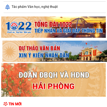
Tác phẩm Văn học, nghệ thuật
TĂNG CƯỜNG CÔNG TÁC PHÒNG, CHỐNG THIÊN TAI TRONG MÙA
MƯA BÃO
“Ngày hội toàn dân bảo vệ an ninh Tổ quốc” năm 2026 trên địa bàn xã
An Quang
XÃ AN QUANG TỔ CHỨC PHIÊN HỌP LẦN THỨ II BAN ĐẠI DIỆN HỘI
ĐỒNG QUẢN TRỊ NGÂN HÀNG CHÍNH SÁCH XÃ HỘI
"SMART HẢI PHÒNG - CÔNG DÂN THÔNG MINH, THÀNH PHỐ MẠNH
MẼ"
Báo cáo công tác cải cách hành chính 6 tháng đầu năm 2026, nhiệm
vụ 6 tháng cuối năm 2026
Tăng cường công tác phòng, chống dịch bệnh mùa hè trên địa bàn xã
An Quang
CHUNG TAY HỖ TRỢ NGƯỜI CHẤP HÀNH XONG HÌNH PHẠT TÙ TÁI
TIN MỚI
HÒA NHẬP CỘNG ĐỒNG