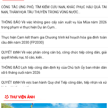
CÔNG TÁC ỨNG PHÓ, TÌM KIẾM CỨU NẠN, KHẮC PHỤC HẬU QUẢ TAI
NẠN, THẢM HỌA TÀU THUYỀN TRONG VÙNG NƯỚC...
THÔNG BÁO Về việc không gieo cấy sản xuất vụ lúa Mùa năm 2026
trong phạm vi thực hiện Dự án Cụm...
Thực hiện Cam kết tham gia Chương trình kế hoạch hóa gia đình toàn
cầu đến năm 2030 (FP2030)
QUYẾT ĐỊNH Về việc phân công cán bộ, công chức tiếp công dân, giải
quyết khiếu nại, tố cáo, kiến...
THÔNG BÁO Lịch tiếp công dân định kỳ của Chủ tịch Ủy ban nhân dân
xã 6 tháng cuối năm 2026
QUYẾT ĐỊNH Về việc ban hành Quy chế Tiếp công dân, tiếp nhận và xử
lý đơn khiếu nại, tố...
THƯ VIỆN ẢNH
QUYẾT ĐỊNH: Ban hành Nội quy tiếp công dân tại Trụ sở Ủy ban nhân
dân xã An Quang