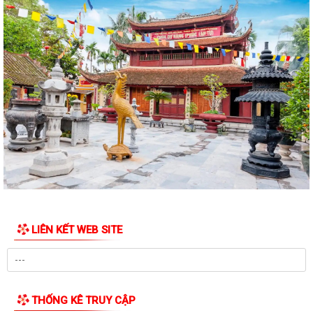
Quy định số 132-QĐ/TW của Bộ Chính trị và Kế hoạch số 69-KH/TU,
ngày 12/6/2026 của Ban Thường vụ...
Quy định số 178-QĐ/TW của Bộ Chính trị và Kế hoạch số 66-KH/TU,
ngày 08/6/2026 của Ban Thường vụ...
Thông báo về việc công khai số điện thoại đường dây nóng tiếp nhận
thông tin phản ánh, kiến nghị,...
Thông báo Về việc công khai số điện thoại đường dây nóng tiếp nhận
thông tin phản ánh, kiến nghị,...
Thông báo Về việc công khai số điện thoại đường dây nóng tiếp nhận
thông tin phản ánh, kiến nghị,...
LIÊN KẾT WEB SITE
Nghị quyết số 09-NQ/TU, ngày 26/5/2026 của Ban Thường vụ Thành
ủy về giải pháp nâng cao chất lượng...
CHỈ THỊ SỐ 05-CT/TW NGÀY 30/3/2026 CỦA BỘ CHÍNH TRỊ VỀ TĂNG
CƯỜNG SỰ LÃNH ĐẠO CỦA ĐẢNG ĐỐI VỚI BÁO...
THỐNG KÊ TRUY CẬP