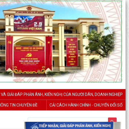
 VÀ GIẢI ĐÁP PHẢN ÁNH, KIẾN NGHỊ CỦA NGƯỜI DÂN, DOANH NGHIỆP
ÔNG TIN CHUYÊN ĐỀ
CẢI CÁCH HÀNH CHÍNH - CHUYỂN ĐỔI SỐ
Báo cáo công tác cải cách hành chính tháng 7