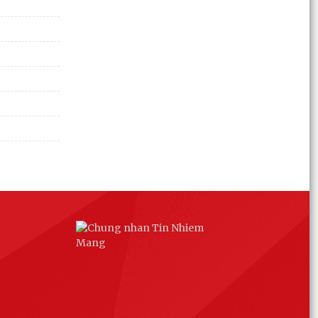
đồng toàn quốc lần thứ 22 (năm 2026)
KẾ HOẠCH Tổ chức lấy ý kiến Nhân dân và trình
Hội đồng nhân dân cấp xã ban hành Nghị quyết
về việc...
NGHỊ QUYẾT Cắt giảm, phân cấp, đơn giản hóa
thủ tục hành chính, điều kiện kinh doanh lĩnh vực
quốc...
RA QUÂN BẢO ĐẢM TRẬT TỰ AN TOÀN GIAO
THÔNG TRÊN TUYẾN QUỐC LỘ 10 QUA ĐỊA
BÀN XÃ AN QUANG
BIỂU DƯƠNG, KHEN THƯỞNG LỰC LƯỢNG CÔNG
AN XÃ AN QUANG
QUYẾT ĐỊNH: Về việc phân công cán bộ, công
chức tiếp công dân, giải quyết khiếu nại, tố cáo,
kiến...
TRUNG TÂM PHỤC VỤ HÀNH CHÍNH CÔNG XÃ