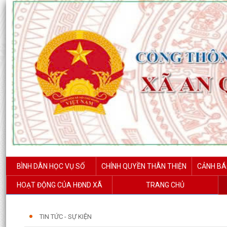
BÌNH DÂN HỌC VỤ SỐ
CHÍNH QUYỀN THÂN THIỆN
CẢNH BÁ
HOẠT ĐỘNG CỦA HĐND XÃ
TRANG CHỦ
TIN TỨC - SỰ KIỆN