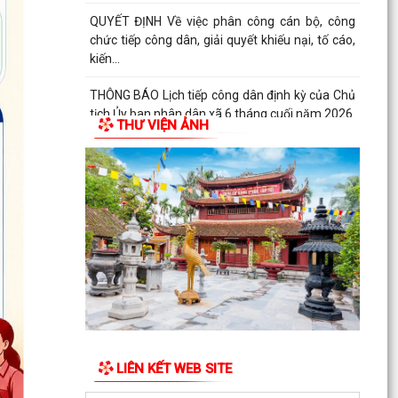
QUYẾT ĐỊNH Về việc phân công cán bộ, công
chức tiếp công dân, giải quyết khiếu nại, tố cáo,
kiến...
THÔNG BÁO Lịch tiếp công dân định kỳ của Chủ
tịch Ủy ban nhân dân xã 6 tháng cuối năm 2026
THƯ VIỆN ẢNH
QUYẾT ĐỊNH Về việc ban hành Quy chế Tiếp
công dân, tiếp nhận và xử lý đơn khiếu nại, tố...
QUYẾT ĐỊNH: Ban hành Nội quy tiếp công dân
tại Trụ sở Ủy ban nhân dân xã An Quang
Quy định số 132-QĐ/TW của Bộ Chính trị và Kế
hoạch số 69-KH/TU, ngày 12/6/2026 của Ban
Thường vụ...
Quy định số 178-QĐ/TW của Bộ Chính trị và Kế
hoạch số 66-KH/TU, ngày 08/6/2026 của Ban
LIÊN KẾT WEB SITE
Thường vụ...