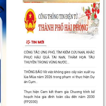
Báo cáo công tác cải cách hành chính 6 tháng
đầu năm 2026, nhiệm vụ 6 tháng cuối năm
2026
Tăng cường công tác phòng, chống dịch bệnh
mùa hè trên địa bàn xã An Quang
CHUNG TAY HỖ TRỢ NGƯỜI CHẤP HÀNH XONG
TIN MỚI
HÌNH PHẠT TÙ TÁI HÒA NHẬP CỘNG ĐỒNG
CÔNG TÁC ỨNG PHÓ, TÌM KIẾM CỨU NẠN, KHẮC
PHỤC HẬU QUẢ TAI NẠN, THẢM HỌA TÀU
THUYỀN TRONG VÙNG NƯỚC...
THÔNG BÁO Về việc không gieo cấy sản xuất vụ
lúa Mùa năm 2026 trong phạm vi thực hiện Dự
án Cụm...
Thực hiện Cam kết tham gia Chương trình kế
hoạch hóa gia đình toàn cầu đến năm 2030
(FP2030)