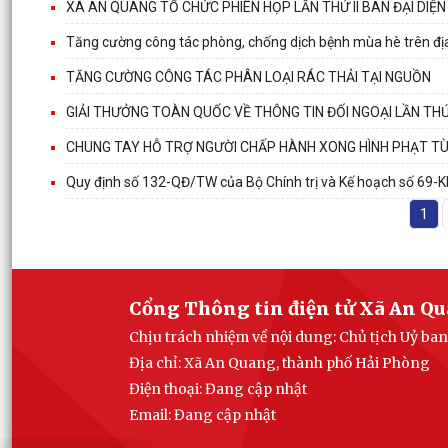
XÃ AN QUANG TỔ CHỨC PHIÊN HỌP LẦN THỨ II BAN ĐẠI DIỆ
Tăng cường công tác phòng, chống dịch bệnh mùa hè trên đ
TĂNG CƯỜNG CÔNG TÁC PHÂN LOẠI RÁC THẢI TẠI NGUỒN
GIẢI THƯỞNG TOÀN QUỐC VỀ THÔNG TIN ĐỐI NGOẠI LẦN THỨ 
CHUNG TAY HỖ TRỢ NGƯỜI CHẤP HÀNH XONG HÌNH PHẠT T
Quy định số 132-QĐ/TW của Bộ Chính trị và Kế hoạch số 69
1
Cổng Thông tin điện tử Xã An Q
Chịu trách nhiệm về nội dung: Chủ tịch Uỷ b
Địa chỉ: Xã An Quang, thành phố Hải Phòng
Điện thoại: Đang cập nhật
Email:
Đang cập nhật