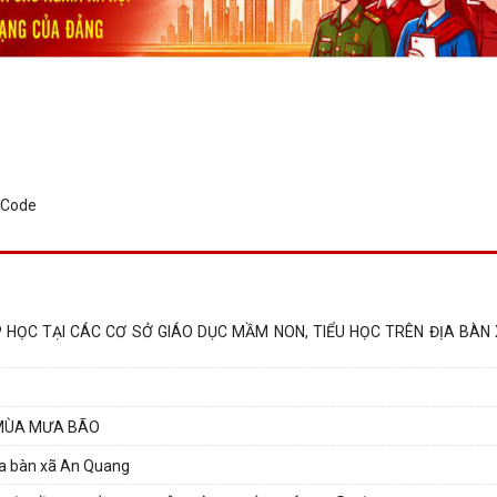
P HỌC TẠI CÁC CƠ SỞ GIÁO DỤC MẦM NON, TIỂU HỌC TRÊN ĐỊA BÀN
 MÙA MƯA BÃO
ịa bàn xã An Quang