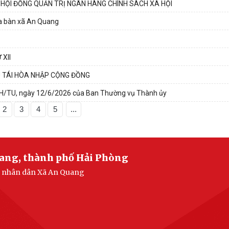
N HỘI ĐỒNG QUẢN TRỊ NGÂN HÀNG CHÍNH SÁCH XÃ HỘI
ịa bàn xã An Quang
XII
Ù TÁI HÒA NHẬP CỘNG ĐỒNG
-KH/TU, ngày 12/6/2026 của Ban Thường vụ Thành ủy
2
3
4
5
...
uang, thành phố Hải Phòng
an nhân dân Xã An Quang