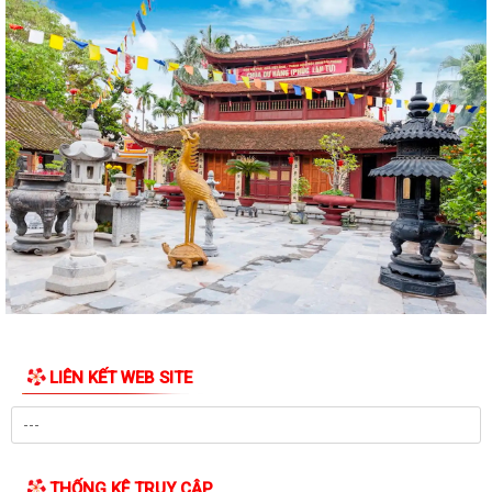
QUYẾT ĐỊNH Về việc ban hành Quy chế Tiếp công dân, tiếp nhận và xử
lý đơn khiếu nại, tố...
QUYẾT ĐỊNH: Ban hành Nội quy tiếp công dân tại Trụ sở Ủy ban nhân
dân xã An Quang
Quy định số 132-QĐ/TW của Bộ Chính trị và Kế hoạch số 69-KH/TU,
ngày 12/6/2026 của Ban Thường vụ...
Quy định số 178-QĐ/TW của Bộ Chính trị và Kế hoạch số 66-KH/TU,
ngày 08/6/2026 của Ban Thường vụ...
Thông báo về việc công khai số điện thoại đường dây nóng tiếp nhận
thông tin phản ánh, kiến nghị,...
LIÊN KẾT WEB SITE
Thông báo Về việc công khai số điện thoại đường dây nóng tiếp nhận
thông tin phản ánh, kiến nghị,...
Thông báo Về việc công khai số điện thoại đường dây nóng tiếp nhận
thông tin phản ánh, kiến nghị,...
THỐNG KÊ TRUY CẬP