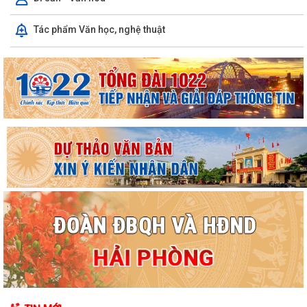
Báo cáo công tác cải cách hành chính tháng 7 năm 2026, nhiệm vụ
trọng tâm tháng 8 năm 2026
Tác phẩm Văn học, nghệ thuật
KIỂM TRA TIỀN SỬ VÀ TIÊM CHỦNG BÙ LIỀU CHO TRẺ NHẬP HỌC TẠI
CÁC CƠ SỞ GIÁO DỤC MẦM NON, TIỂU HỌC...
LUẬT TRÍ TUỆ NHÂN TẠO
TĂNG CƯỜNG CÔNG TÁC PHÒNG, CHỐNG THIÊN TAI TRONG MÙA
MƯA BÃO
“Ngày hội toàn dân bảo vệ an ninh Tổ quốc” năm 2026 trên địa bàn xã
An Quang
XÃ AN QUANG TỔ CHỨC PHIÊN HỌP LẦN THỨ II BAN ĐẠI DIỆN HỘI
ĐỒNG QUẢN TRỊ NGÂN HÀNG CHÍNH SÁCH XÃ HỘI
"SMART HẢI PHÒNG - CÔNG DÂN THÔNG MINH, THÀNH PHỐ MẠNH
MẼ"
Báo cáo công tác cải cách hành chính 6 tháng đầu năm 2026, nhiệm