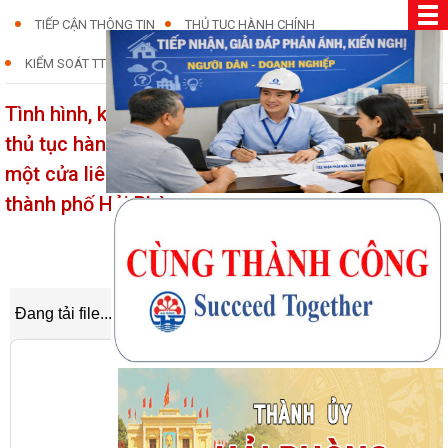
TIẾP CẬN THÔNG TIN
THỦ TỤC HÀNH CHÍNH
KIỂM SOÁT TTHC
Tình hình, kết quả thực hiện công tác kiểm soát
thủ tục hành chính, thực hiện cơ chế một cửa,
một cửa liên thông quý I năm 2026 trên địa bàn
thành phố Hải Phòng
27/03/2026