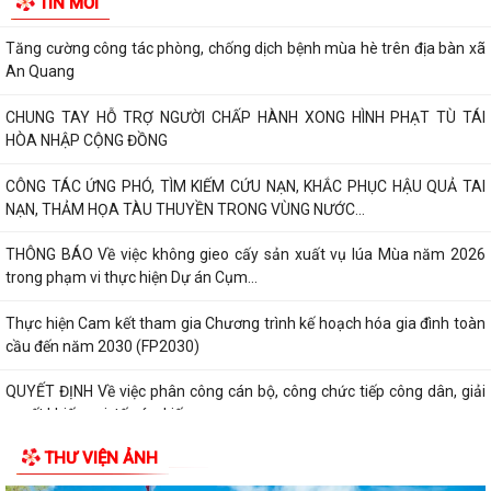
TIN MỚI
vụ 6 tháng cuối năm 2026
Tăng cường công tác phòng, chống dịch bệnh mùa hè trên địa bàn xã
An Quang
CHUNG TAY HỖ TRỢ NGƯỜI CHẤP HÀNH XONG HÌNH PHẠT TÙ TÁI
HÒA NHẬP CỘNG ĐỒNG
CÔNG TÁC ỨNG PHÓ, TÌM KIẾM CỨU NẠN, KHẮC PHỤC HẬU QUẢ TAI
NẠN, THẢM HỌA TÀU THUYỀN TRONG VÙNG NƯỚC...
THÔNG BÁO Về việc không gieo cấy sản xuất vụ lúa Mùa năm 2026
trong phạm vi thực hiện Dự án Cụm...
Thực hiện Cam kết tham gia Chương trình kế hoạch hóa gia đình toàn
cầu đến năm 2030 (FP2030)
QUYẾT ĐỊNH Về việc phân công cán bộ, công chức tiếp công dân, giải
quyết khiếu nại, tố cáo, kiến...
THƯ VIỆN ẢNH
THÔNG BÁO Lịch tiếp công dân định kỳ của Chủ tịch Ủy ban nhân dân
xã 6 tháng cuối năm 2026