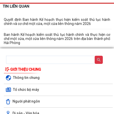
TIN LIÊN QUAN
Quyết định Ban hành Kế hoạch thực hiện kiểm soát thủ tục hành
chính và cơ chế một cửa, một cửa liên thông năm 2026
Ban hành Kế hoạch kiểm soát thủ tục hành chính và thực hiện cơ
chế một cửa, một cửa liên thông năm 2026 trên địa bàn thành phố
Hải Phòng
GIỚI THIỆU CHUNG
Thông tin chung
KẾ HOẠCH TRIỂN KHAI CÁC HOẠT ĐỘNG ĐẢM BẢO AN TOÀN VỆ SINH
Tổ chức bộ máy
THỰC PHẨM TRÊN ĐỊA BÀN XÃ NĂM 2026
Kế hoạch Triển khai Đợt cao điểm “ 90 ngày tăng tốc - Về đích khám
Người phát ngôn
sức khoẻ toàn dân năm 2026” trên...
Di sản - Văn hóa