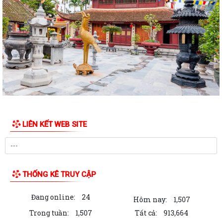
QUYẾT ĐỊNH: Ban hành Nội quy tiếp công dân tại Trụ sở Ủy ban nhân
dân xã An Quang
Quy định số 132-QĐ/TW của Bộ Chính trị và Kế hoạch số 69-KH/TU,
ngày 12/6/2026 của Ban Thường vụ...
Quy định số 178-QĐ/TW của Bộ Chính trị và Kế hoạch số 66-KH/TU,
ngày 08/6/2026 của Ban Thường vụ...
Thông báo về việc công khai số điện thoại đường dây nóng tiếp nhận
thông tin phản ánh, kiến nghị,...
LIÊN KẾT WEB SITE
Thông báo Về việc công khai số điện thoại đường dây nóng tiếp nhận
thông tin phản ánh, kiến nghị,...
Thông báo Về việc công khai số điện thoại đường dây nóng tiếp nhận
thông tin phản ánh, kiến nghị,...
THỐNG KÊ TRUY CẬP
Nghị quyết số 09-NQ/TU, ngày 26/5/2026 của Ban Thường vụ Thành
Đang online:
24
ủy về giải pháp nâng cao chất lượng...
Hôm nay:
1,507
Trong tuần:
1,507
Tất cả:
913,664
CHỈ THỊ SỐ 05-CT/TW NGÀY 30/3/2026 CỦA BỘ CHÍNH TRỊ VỀ TĂNG