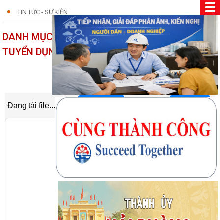
TIN TỨC - SỰ KIỆN
DANH MỤC TÀI LIỆU ÔN TẬP THI CỦA KỲ THI
TUYỂN DỤNG VIÊN CHỨC GIÁO DỤC- ĐÀO TẠO
07/02/2026