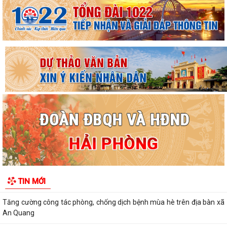
CÁC CƠ SỞ GIÁO DỤC MẦM NON, TIỂU HỌC...
LUẬT TRÍ TUỆ NHÂN TẠO
TĂNG CƯỜNG CÔNG TÁC PHÒNG, CHỐNG THIÊN TAI TRONG MÙA
MƯA BÃO
“Ngày hội toàn dân bảo vệ an ninh Tổ quốc” năm 2026 trên địa bàn xã
An Quang
XÃ AN QUANG TỔ CHỨC PHIÊN HỌP LẦN THỨ II BAN ĐẠI DIỆN HỘI
ĐỒNG QUẢN TRỊ NGÂN HÀNG CHÍNH SÁCH XÃ HỘI
"SMART HẢI PHÒNG - CÔNG DÂN THÔNG MINH, THÀNH PHỐ MẠNH
MẼ"
Báo cáo công tác cải cách hành chính 6 tháng đầu năm 2026, nhiệm
TIN MỚI
vụ 6 tháng cuối năm 2026
Tăng cường công tác phòng, chống dịch bệnh mùa hè trên địa bàn xã
An Quang