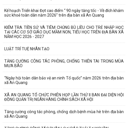
Kế hoạch Triển khai Đợt cao điểm “ 90 ngày tăng tốc - Về đích khám
sức khoẻ toàn dân năm 2026” trên địa bàn xã An Quang
KIỂM TRA TIỀN SỬ VÀ TIÊM CHỦNG BÙ LIỀU CHO TRẺ NHẬP HỌC
TẠI CÁC CƠ SỞ GIÁO DỤC MẦM NON, TIỂU HỌC TRÊN ĐỊA BÀN XÃ
NĂM HỌC 2026 - 2027
LUẬT TRÍ TUỆ NHÂN TẠO
TĂNG CƯỜNG CÔNG TÁC PHÒNG, CHỐNG THIÊN TAI TRONG MÙA
MƯA BÃO
“Ngày hội toàn dân bảo vệ an ninh Tổ quốc” năm 2026 trên địa bàn
xã An Quang
XÃ AN QUANG TỔ CHỨC PHIÊN HỌP LẦN THỨ II BAN ĐẠI DIỆN HỘI
ĐỒNG QUẢN TRỊ NGÂN HÀNG CHÍNH SÁCH XÃ HỘI
Tăng cường công tác phòng, chống dịch bệnh mùa hè trên địa bàn
xã An Quang