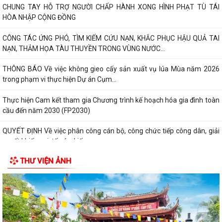
CHUNG TAY HỖ TRỢ NGƯỜI CHẤP HÀNH XONG HÌNH PHẠT TÙ TÁI
HÒA NHẬP CỘNG ĐỒNG
CÔNG TÁC ỨNG PHÓ, TÌM KIẾM CỨU NẠN, KHẮC PHỤC HẬU QUẢ TAI
NẠN, THẢM HỌA TÀU THUYỀN TRONG VÙNG NƯỚC...
THÔNG BÁO Về việc không gieo cấy sản xuất vụ lúa Mùa năm 2026
trong phạm vi thực hiện Dự án Cụm...
Thực hiện Cam kết tham gia Chương trình kế hoạch hóa gia đình toàn
cầu đến năm 2030 (FP2030)
QUYẾT ĐỊNH Về việc phân công cán bộ, công chức tiếp công dân, giải
quyết khiếu nại, tố cáo, kiến...
THƯ VIỆN ẢNH
THÔNG BÁO Lịch tiếp công dân định kỳ của Chủ tịch Ủy ban nhân dân
xã 6 tháng cuối năm 2026
QUYẾT ĐỊNH Về việc ban hành Quy chế Tiếp công dân, tiếp nhận và xử
lý đơn khiếu nại, tố...