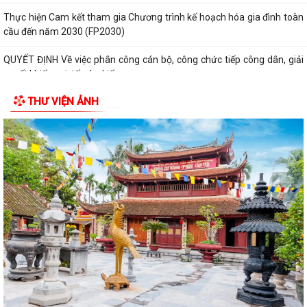
Thực hiện Cam kết tham gia Chương trình kế hoạch hóa gia đình toàn
cầu đến năm 2030 (FP2030)
QUYẾT ĐỊNH Về việc phân công cán bộ, công chức tiếp công dân, giải
quyết khiếu nại, tố cáo, kiến...
THƯ VIỆN ẢNH
THÔNG BÁO Lịch tiếp công dân định kỳ của Chủ tịch Ủy ban nhân dân
xã 6 tháng cuối năm 2026
QUYẾT ĐỊNH Về việc ban hành Quy chế Tiếp công dân, tiếp nhận và xử
lý đơn khiếu nại, tố...
QUYẾT ĐỊNH: Ban hành Nội quy tiếp công dân tại Trụ sở Ủy ban nhân
dân xã An Quang
Quy định số 132-QĐ/TW của Bộ Chính trị và Kế hoạch số 69-KH/TU,
ngày 12/6/2026 của Ban Thường vụ...
Quy định số 178-QĐ/TW của Bộ Chính trị và Kế hoạch số 66-KH/TU,
ngày 08/6/2026 của Ban Thường vụ...