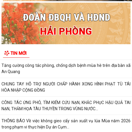
XÃ AN QUANG TỔ CHỨC PHIÊN HỌP LẦN THỨ II BAN ĐẠI DIỆN HỘI
ĐỒNG QUẢN TRỊ NGÂN HÀNG CHÍNH SÁCH XÃ HỘI
"SMART HẢI PHÒNG - CÔNG DÂN THÔNG MINH, THÀNH PHỐ MẠNH
MẼ"
Báo cáo công tác cải cách hành chính 6 tháng đầu năm 2026, nhiệm
TIN MỚI
vụ 6 tháng cuối năm 2026
Tăng cường công tác phòng, chống dịch bệnh mùa hè trên địa bàn xã
An Quang
CHUNG TAY HỖ TRỢ NGƯỜI CHẤP HÀNH XONG HÌNH PHẠT TÙ TÁI
HÒA NHẬP CỘNG ĐỒNG
CÔNG TÁC ỨNG PHÓ, TÌM KIẾM CỨU NẠN, KHẮC PHỤC HẬU QUẢ TAI
NẠN, THẢM HỌA TÀU THUYỀN TRONG VÙNG NƯỚC...
THÔNG BÁO Về việc không gieo cấy sản xuất vụ lúa Mùa năm 2026
trong phạm vi thực hiện Dự án Cụm...