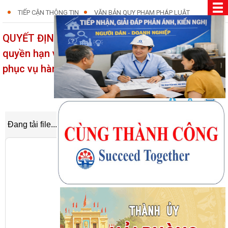
TIẾP CẬN THÔNG TIN
VĂN BẢN QUY PHẠM PHÁP LUẬT
QUYẾT ĐỊNH: Quy định chức năng, nhiệm vụ,
quyền hạn và cơ cấu tổ chức của Trung tâm
phục vụ hành chính công xã An Quang
01/08/2025