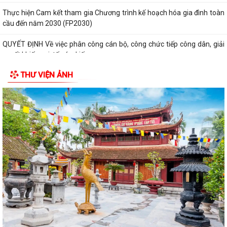
Thực hiện Cam kết tham gia Chương trình kế hoạch hóa gia đình toàn
cầu đến năm 2030 (FP2030)
QUYẾT ĐỊNH Về việc phân công cán bộ, công chức tiếp công dân, giải
quyết khiếu nại, tố cáo, kiến...
THƯ VIỆN ẢNH
THÔNG BÁO Lịch tiếp công dân định kỳ của Chủ tịch Ủy ban nhân dân
xã 6 tháng cuối năm 2026
QUYẾT ĐỊNH Về việc ban hành Quy chế Tiếp công dân, tiếp nhận và xử
lý đơn khiếu nại, tố...
QUYẾT ĐỊNH: Ban hành Nội quy tiếp công dân tại Trụ sở Ủy ban nhân
dân xã An Quang
Quy định số 132-QĐ/TW của Bộ Chính trị và Kế hoạch số 69-KH/TU,
ngày 12/6/2026 của Ban Thường vụ...
Quy định số 178-QĐ/TW của Bộ Chính trị và Kế hoạch số 66-KH/TU,
ngày 08/6/2026 của Ban Thường vụ...