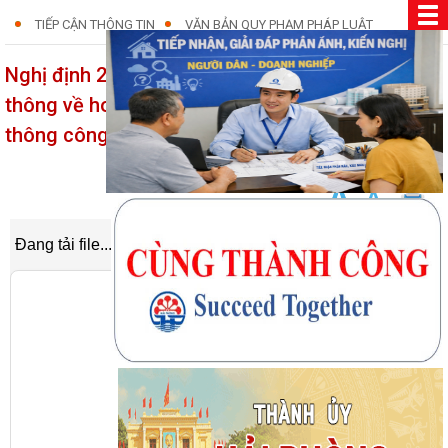
TIẾP CẬN THÔNG TIN
VĂN BẢN QUY PHẠM PHÁP LUẬT
Nghị định 295/2025/NĐ-CP thi hành Luật Viễn
thông về hoạt động và cơ chế tài chính viễn
thông công ích
08/12/2025