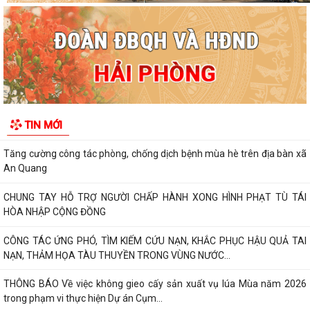
XÃ AN QUANG TỔ CHỨC PHIÊN HỌP LẦN THỨ II BAN ĐẠI DIỆN HỘI
ĐỒNG QUẢN TRỊ NGÂN HÀNG CHÍNH SÁCH XÃ HỘI
"SMART HẢI PHÒNG - CÔNG DÂN THÔNG MINH, THÀNH PHỐ MẠNH
MẼ"
Báo cáo công tác cải cách hành chính 6 tháng đầu năm 2026, nhiệm
TIN MỚI
vụ 6 tháng cuối năm 2026
Tăng cường công tác phòng, chống dịch bệnh mùa hè trên địa bàn xã
An Quang
CHUNG TAY HỖ TRỢ NGƯỜI CHẤP HÀNH XONG HÌNH PHẠT TÙ TÁI
HÒA NHẬP CỘNG ĐỒNG
CÔNG TÁC ỨNG PHÓ, TÌM KIẾM CỨU NẠN, KHẮC PHỤC HẬU QUẢ TAI
NẠN, THẢM HỌA TÀU THUYỀN TRONG VÙNG NƯỚC...
THÔNG BÁO Về việc không gieo cấy sản xuất vụ lúa Mùa năm 2026
trong phạm vi thực hiện Dự án Cụm...