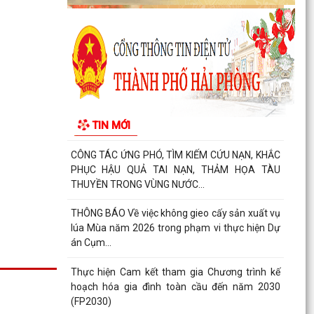
Báo cáo công tác cải cách hành chính 6 tháng
đầu năm 2026, nhiệm vụ 6 tháng cuối năm
2026
Tăng cường công tác phòng, chống dịch bệnh
mùa hè trên địa bàn xã An Quang
CHUNG TAY HỖ TRỢ NGƯỜI CHẤP HÀNH XONG
TIN MỚI
HÌNH PHẠT TÙ TÁI HÒA NHẬP CỘNG ĐỒNG
CÔNG TÁC ỨNG PHÓ, TÌM KIẾM CỨU NẠN, KHẮC
PHỤC HẬU QUẢ TAI NẠN, THẢM HỌA TÀU
THUYỀN TRONG VÙNG NƯỚC...
THÔNG BÁO Về việc không gieo cấy sản xuất vụ
lúa Mùa năm 2026 trong phạm vi thực hiện Dự
án Cụm...
Thực hiện Cam kết tham gia Chương trình kế
hoạch hóa gia đình toàn cầu đến năm 2030
(FP2030)