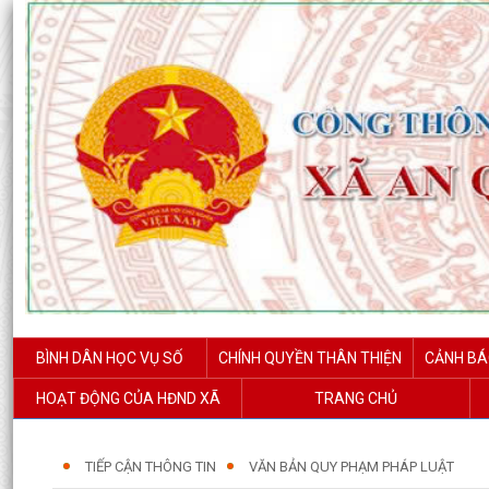
BÌNH DÂN HỌC VỤ SỐ
CHÍNH QUYỀN THÂN THIỆN
CẢNH BÁ
HOẠT ĐỘNG CỦA HĐND XÃ
TRANG CHỦ
TIẾP CẬN THÔNG TIN
VĂN BẢN QUY PHẠM PHÁP LUẬT