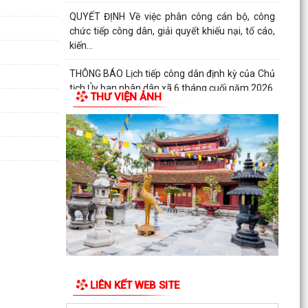
QUYẾT ĐỊNH Về việc phân công cán bộ, công
chức tiếp công dân, giải quyết khiếu nại, tố cáo,
kiến...
THÔNG BÁO Lịch tiếp công dân định kỳ của Chủ
tịch Ủy ban nhân dân xã 6 tháng cuối năm 2026
THƯ VIỆN ẢNH
QUYẾT ĐỊNH Về việc ban hành Quy chế Tiếp
công dân, tiếp nhận và xử lý đơn khiếu nại, tố...
QUYẾT ĐỊNH: Ban hành Nội quy tiếp công dân
tại Trụ sở Ủy ban nhân dân xã An Quang
Quy định số 132-QĐ/TW của Bộ Chính trị và Kế
hoạch số 69-KH/TU, ngày 12/6/2026 của Ban
Thường vụ...
Quy định số 178-QĐ/TW của Bộ Chính trị và Kế
hoạch số 66-KH/TU, ngày 08/6/2026 của Ban
LIÊN KẾT WEB SITE
Thường vụ...