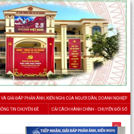
 VÀ GIẢI ĐÁP PHẢN ÁNH, KIẾN NGHỊ CỦA NGƯỜI DÂN, DOANH NGHIỆP
ÔNG TIN CHUYÊN ĐỀ
CẢI CÁCH HÀNH CHÍNH - CHUYỂN ĐỔI SỐ
Báo cáo công tác cải cách hành chính tháng 7