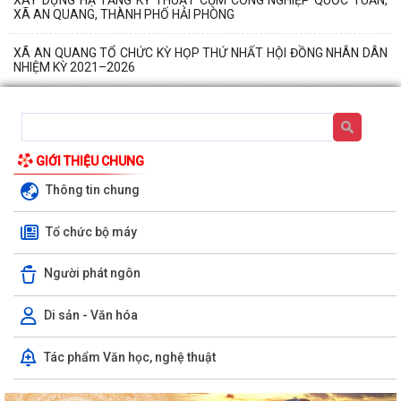
XÂY DỰNG HẠ TẦNG KỸ THUẬT CỤM CÔNG NGHIỆP QUỐC TUẤN,
XÃ AN QUANG, THÀNH PHỐ HẢI PHÒNG
XÃ AN QUANG TỔ CHỨC KỲ HỌP THỨ NHẤT HỘI ĐỒNG NHÂN DÂN
NHIỆM KỲ 2021–2026
GIỚI THIỆU CHUNG
Thông tin chung
KẾ HOẠCH TRIỂN KHAI CÁC HOẠT ĐỘNG ĐẢM BẢO AN TOÀN VỆ SINH
Tổ chức bộ máy
THỰC PHẨM TRÊN ĐỊA BÀN XÃ NĂM 2026
Kế hoạch Triển khai Đợt cao điểm “ 90 ngày tăng tốc - Về đích khám
Người phát ngôn
sức khoẻ toàn dân năm 2026” trên...
Di sản - Văn hóa
Báo cáo công tác cải cách hành chính tháng 7 năm 2026, nhiệm vụ
trọng tâm tháng 8 năm 2026
Tác phẩm Văn học, nghệ thuật
KIỂM TRA TIỀN SỬ VÀ TIÊM CHỦNG BÙ LIỀU CHO TRẺ NHẬP HỌC TẠI