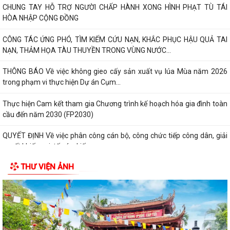
CHUNG TAY HỖ TRỢ NGƯỜI CHẤP HÀNH XONG HÌNH PHẠT TÙ TÁI
HÒA NHẬP CỘNG ĐỒNG
CÔNG TÁC ỨNG PHÓ, TÌM KIẾM CỨU NẠN, KHẮC PHỤC HẬU QUẢ TAI
NẠN, THẢM HỌA TÀU THUYỀN TRONG VÙNG NƯỚC...
THÔNG BÁO Về việc không gieo cấy sản xuất vụ lúa Mùa năm 2026
trong phạm vi thực hiện Dự án Cụm...
Thực hiện Cam kết tham gia Chương trình kế hoạch hóa gia đình toàn
cầu đến năm 2030 (FP2030)
QUYẾT ĐỊNH Về việc phân công cán bộ, công chức tiếp công dân, giải
quyết khiếu nại, tố cáo, kiến...
THƯ VIỆN ẢNH
THÔNG BÁO Lịch tiếp công dân định kỳ của Chủ tịch Ủy ban nhân dân
xã 6 tháng cuối năm 2026
QUYẾT ĐỊNH Về việc ban hành Quy chế Tiếp công dân, tiếp nhận và xử
lý đơn khiếu nại, tố...