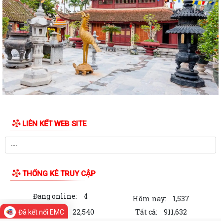
QUYẾT ĐỊNH: Ban hành Nội quy tiếp công dân tại Trụ sở Ủy ban nhân
dân xã An Quang
Quy định số 132-QĐ/TW của Bộ Chính trị và Kế hoạch số 69-KH/TU,
ngày 12/6/2026 của Ban Thường vụ...
Quy định số 178-QĐ/TW của Bộ Chính trị và Kế hoạch số 66-KH/TU,
ngày 08/6/2026 của Ban Thường vụ...
Thông báo về việc công khai số điện thoại đường dây nóng tiếp nhận
thông tin phản ánh, kiến nghị,...
LIÊN KẾT WEB SITE
Thông báo Về việc công khai số điện thoại đường dây nóng tiếp nhận
thông tin phản ánh, kiến nghị,...
Thông báo Về việc công khai số điện thoại đường dây nóng tiếp nhận
thông tin phản ánh, kiến nghị,...
THỐNG KÊ TRUY CẬP
Nghị quyết số 09-NQ/TU, ngày 26/5/2026 của Ban Thường vụ Thành
Đang online:
4
ủy về giải pháp nâng cao chất lượng...
Hôm nay:
1,537
Trong tuần:
22,540
Tất cả:
911,632
Đã kết nối EMC
CHỈ THỊ SỐ 05-CT/TW NGÀY 30/3/2026 CỦA BỘ CHÍNH TRỊ VỀ TĂNG