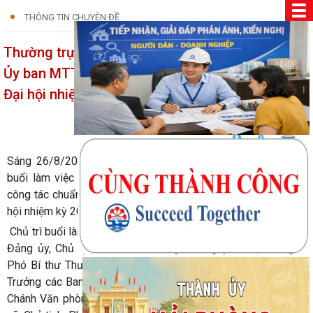
THÔNG TIN CHUYÊN ĐỀ
Thường trực Đảng ủy xã An Quang làm việc với
Ủy ban MTTQ Việt Nam xã về công tác chuẩn bị
Đại hội nhiệm kỳ 2025 – 2030
27/08/2025
Sáng 26/8/2025, Thường trực Đảng ủy xã An Quang đã có
buổi làm việc với Ủy ban MTTQ Việt Nam xã về tiến độ và
công tác chuẩn bị Đại hội MTTQ và các tổ chức chính trị - xã
hội nhiệm kỳ 2025 – 2030.
Chủ trì buổi làm việc có đồng chí Nguyễn Trọng Tuấn – Bí thư
Đảng ủy, Chủ tịch HĐND xã; đồng chí Nguyễn Thị Nhung –
Phó Bí thư Thường trực Đảng ủy. Tham dự có các đồng chí
Trưởng các Ban xây dựng Đảng, Chủ nhiệm Ủy ban Kiểm tra,
Chánh Văn phòng Đảng ủy; lãnh đạo Ủy ban MTTQ Việt Nam