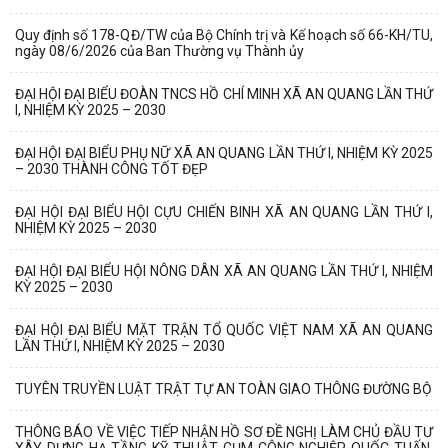
Quy định số 178-QĐ/TW của Bộ Chính trị và Kế hoạch số 66-KH/TU,
ngày 08/6/2026 của Ban Thường vụ Thành ủy
ĐẠI HỘI ĐẠI BIỂU ĐOÀN TNCS HỒ CHÍ MINH XÃ AN QUANG LẦN THỨ
I, NHIỆM KỲ 2025 – 2030
ĐẠI HỘI ĐẠI BIỂU PHỤ NỮ XÃ AN QUANG LẦN THỨ I, NHIỆM KỲ 2025
– 2030 THÀNH CÔNG TỐT ĐẸP
ĐẠI HỘI ĐẠI BIỂU HỘI CỰU CHIẾN BINH XÃ AN QUANG LẦN THỨ I,
NHIỆM KỲ 2025 – 2030
ĐẠI HỘI ĐẠI BIỂU HỘI NÔNG DÂN XÃ AN QUANG LẦN THỨ I, NHIỆM
KỲ 2025 – 2030
ĐẠI HỘI ĐẠI BIỂU MẶT TRẬN TỔ QUỐC VIỆT NAM XÃ AN QUANG
LẦN THỨ I, NHIỆM KỲ 2025 – 2030
TUYÊN TRUYỀN LUẬT TRẬT TỰ AN TOÀN GIAO THÔNG ĐƯỜNG BỘ
THÔNG BÁO VỀ VIỆC TIẾP NHẬN HỒ SƠ ĐỀ NGHỊ LÀM CHỦ ĐẦU TƯ