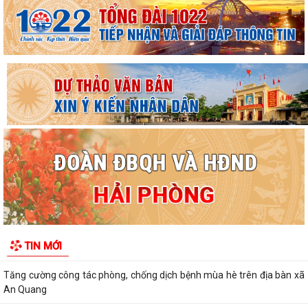
CÁC CƠ SỞ GIÁO DỤC MẦM NON, TIỂU HỌC...
LUẬT TRÍ TUỆ NHÂN TẠO
TĂNG CƯỜNG CÔNG TÁC PHÒNG, CHỐNG THIÊN TAI TRONG MÙA
MƯA BÃO
“Ngày hội toàn dân bảo vệ an ninh Tổ quốc” năm 2026 trên địa bàn xã
An Quang
XÃ AN QUANG TỔ CHỨC PHIÊN HỌP LẦN THỨ II BAN ĐẠI DIỆN HỘI
ĐỒNG QUẢN TRỊ NGÂN HÀNG CHÍNH SÁCH XÃ HỘI
"SMART HẢI PHÒNG - CÔNG DÂN THÔNG MINH, THÀNH PHỐ MẠNH
MẼ"
Báo cáo công tác cải cách hành chính 6 tháng đầu năm 2026, nhiệm
TIN MỚI
vụ 6 tháng cuối năm 2026
Tăng cường công tác phòng, chống dịch bệnh mùa hè trên địa bàn xã
An Quang