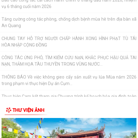
NẠN, THẢM HỌA TÀU THUYỀN TRONG VÙNG NƯỚC...
THÔNG BÁO Về việc không gieo cấy sản xuất vụ lúa Mùa năm 2026
trong phạm vi thực hiện Dự án Cụm...
Thực hiện Cam kết tham gia Chương trình kế hoạch hóa gia đình toàn
cầu đến năm 2030 (FP2030)
QUYẾT ĐỊNH Về việc phân công cán bộ, công chức tiếp công dân, giải
quyết khiếu nại, tố cáo, kiến...
THÔNG BÁO Lịch tiếp công dân định kỳ của Chủ tịch Ủy ban nhân dân
xã 6 tháng cuối năm 2026
QUYẾT ĐỊNH Về việc ban hành Quy chế Tiếp công dân, tiếp nhận và xử
lý đơn khiếu nại, tố...
THƯ VIỆN ẢNH
QUYẾT ĐỊNH: Ban hành Nội quy tiếp công dân tại Trụ sở Ủy ban nhân
dân xã An Quang
Quy định số 132-QĐ/TW của Bộ Chính trị và Kế hoạch số 69-KH/TU,
ngày 12/6/2026 của Ban Thường vụ...