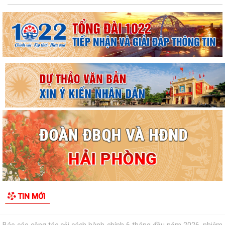
MƯA BÃO
“Ngày hội toàn dân bảo vệ an ninh Tổ quốc” năm 2026 trên địa bàn xã
An Quang
XÃ AN QUANG TỔ CHỨC PHIÊN HỌP LẦN THỨ II BAN ĐẠI DIỆN HỘI
ĐỒNG QUẢN TRỊ NGÂN HÀNG CHÍNH SÁCH XÃ HỘI
"SMART HẢI PHÒNG - CÔNG DÂN THÔNG MINH, THÀNH PHỐ MẠNH
MẼ"
Báo cáo công tác cải cách hành chính 6 tháng đầu năm 2026, nhiệm
vụ 6 tháng cuối năm 2026
Tăng cường công tác phòng, chống dịch bệnh mùa hè trên địa bàn xã
An Quang
CHUNG TAY HỖ TRỢ NGƯỜI CHẤP HÀNH XONG HÌNH PHẠT TÙ TÁI
TIN MỚI
HÒA NHẬP CỘNG ĐỒNG
CÔNG TÁC ỨNG PHÓ, TÌM KIẾM CỨU NẠN, KHẮC PHỤC HẬU QUẢ TAI