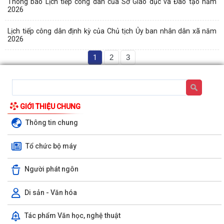
Thông báo Lịch tiếp công dân của Sở Giáo dục và Đào tạo năm
2026
Lịch tiếp công dân định kỳ của Chủ tịch Ủy ban nhân dân xã năm
2026
1
2
3
GIỚI THIỆU CHUNG
Thông tin chung
Báo cáo công tác cải cách hành chính tháng 7 năm 2026, nhiệm vụ
Tổ chức bộ máy
trọng tâm tháng 8 năm 2026
KIỂM TRA TIỀN SỬ VÀ TIÊM CHỦNG BÙ LIỀU CHO TRẺ NHẬP HỌC TẠI
Người phát ngôn
CÁC CƠ SỞ GIÁO DỤC MẦM NON, TIỂU HỌC...
Di sản - Văn hóa
LUẬT TRÍ TUỆ NHÂN TẠO
Tác phẩm Văn học, nghệ thuật
TĂNG CƯỜNG CÔNG TÁC PHÒNG, CHỐNG THIÊN TAI TRONG MÙA