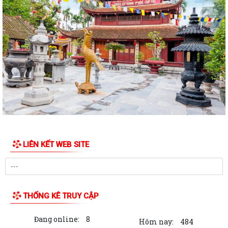
Quy định số 178-QĐ/TW của Bộ Chính trị và Kế hoạch số 66-KH/TU,
ngày 08/6/2026 của Ban Thường vụ...
Thông báo về việc công khai số điện thoại đường dây nóng tiếp nhận
thông tin phản ánh, kiến nghị,...
Thông báo Về việc công khai số điện thoại đường dây nóng tiếp nhận
thông tin phản ánh, kiến nghị,...
Thông báo Về việc công khai số điện thoại đường dây nóng tiếp nhận
thông tin phản ánh, kiến nghị,...
LIÊN KẾT WEB SITE
Nghị quyết số 09-NQ/TU, ngày 26/5/2026 của Ban Thường vụ Thành
ủy về giải pháp nâng cao chất lượng...
CHỈ THỊ SỐ 05-CT/TW NGÀY 30/3/2026 CỦA BỘ CHÍNH TRỊ VỀ TĂNG
CƯỜNG SỰ LÃNH ĐẠO CỦA ĐẢNG ĐỐI VỚI BÁO...
THỐNG KÊ TRUY CẬP
Cuộc thi sáng tạo dành cho thanh thiếu niên nhi đồng toàn quốc lần
Đang online:
8
thứ 22 (năm 2026)
Hôm nay:
484