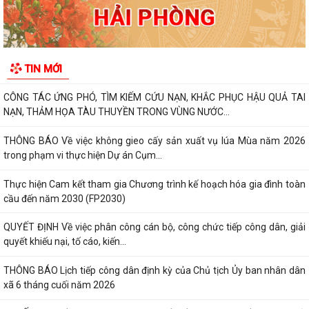
Tăng cường công tác phòng, chống dịch bệnh mùa hè trên địa bàn xã
An Quang
CHUNG TAY HỖ TRỢ NGƯỜI CHẤP HÀNH XONG HÌNH PHẠT TÙ TÁI
TIN MỚI
HÒA NHẬP CỘNG ĐỒNG
CÔNG TÁC ỨNG PHÓ, TÌM KIẾM CỨU NẠN, KHẮC PHỤC HẬU QUẢ TAI
NẠN, THẢM HỌA TÀU THUYỀN TRONG VÙNG NƯỚC...
THÔNG BÁO Về việc không gieo cấy sản xuất vụ lúa Mùa năm 2026
trong phạm vi thực hiện Dự án Cụm...
Thực hiện Cam kết tham gia Chương trình kế hoạch hóa gia đình toàn
cầu đến năm 2030 (FP2030)
QUYẾT ĐỊNH Về việc phân công cán bộ, công chức tiếp công dân, giải
quyết khiếu nại, tố cáo, kiến...
THÔNG BÁO Lịch tiếp công dân định kỳ của Chủ tịch Ủy ban nhân dân
xã 6 tháng cuối năm 2026