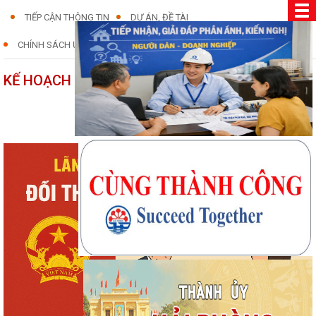
TIẾP CẬN THÔNG TIN
DỰ ÁN, ĐỀ TÀI
CHÍNH SÁCH ƯU ĐÃI, KÊU GỌI ĐẦU TƯ
KẾ HOẠCH ĐỐI THOẠI DOANH NGHIỆP
27/10/2025