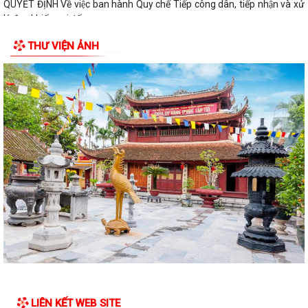
QUYẾT ĐỊNH Về việc ban hành Quy chế Tiếp công dân, tiếp nhận và xử
lý đơn khiếu nại, tố...
THƯ VIỆN ẢNH
QUYẾT ĐỊNH: Ban hành Nội quy tiếp công dân tại Trụ sở Ủy ban nhân
dân xã An Quang
Quy định số 132-QĐ/TW của Bộ Chính trị và Kế hoạch số 69-KH/TU,
ngày 12/6/2026 của Ban Thường vụ...
Quy định số 178-QĐ/TW của Bộ Chính trị và Kế hoạch số 66-KH/TU,
ngày 08/6/2026 của Ban Thường vụ...
Thông báo về việc công khai số điện thoại đường dây nóng tiếp nhận
thông tin phản ánh, kiến nghị,...
Thông báo Về việc công khai số điện thoại đường dây nóng tiếp nhận
thông tin phản ánh, kiến nghị,...
Thông báo Về việc công khai số điện thoại đường dây nóng tiếp nhận
thông tin phản ánh, kiến nghị,...
LIÊN KẾT WEB SITE
Nghị quyết số 09-NQ/TU, ngày 26/5/2026 của Ban Thường vụ Thành