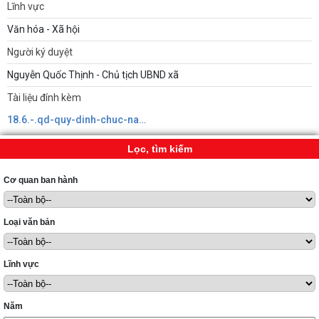
Lĩnh vực
Văn hóa - Xã hội
Người ký duyệt
Nguyễn Quốc Thịnh - Chủ tịch UBND xã
Tài liệu đính kèm
18.6.-.qd-quy-dinh-chuc-nang-nhiem-vu-quyen-han-phong-vh-xh.signed639178920461831363.pdf
Lọc, tìm kiếm
Cơ quan ban hành
Loại văn bản
Lĩnh vực
Năm