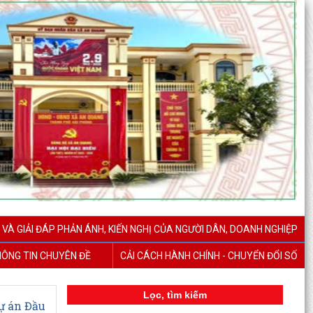
 VÀ GIẢI ĐÁP PHẢN ÁNH, KIẾN NGHỊ CỦA NGƯỜI DÂN, DOANH NGHIỆP
ÔNG TIN CHUYÊN ĐỀ
CẢI CÁCH HÀNH CHÍNH - CHUYỂN ĐỔI SỐ
Lọc, tìm kiếm
ự án Đầu