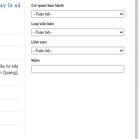
ay là xã
Cơ quan ban hành
Loại văn bản
Lĩnh vực
Năm
Đầu tư xây
n Quang),